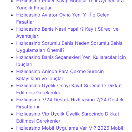
Hızlıcasino Poker Kayıp Bonusu Yeni Oyunculara
Yönelik Fırsatlar
Hızlıcasino Aviator Oyna Yeni Yıl İle Gelen
Fırsatlar
Hızlıcasino Bahis Nasıl Yapılır? Kayıt Süreci ve
Avantajları
Hızlıcasino Sorumlu Bahis Neden Sorumlu Bahis
Uygulamaları Önemli?
Hızlıcasino Bahis Seçenekleri Yeni Kullanıcılar İçin
İpuçları
Hızlıcasino Aninda Para Çekme Sürecin
Kolaylıkları ve İpuçları
Hızlıcasino Üyelik Onayı Kayıt Sürecinde Dikkat
Edilmesi Gerekenler
Hızlıcasino 7/24 Destek Hızlıcasino 7/24 Destek
Fırsatlarını
Hızlıcasino Vip Üyelik Üyelik Sürecinde Dikkat
Edilmesi Gerekenler
Hızlıcasino Mobil Uygulama Var Mı? 2026 Mobil