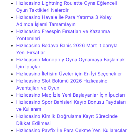
Hızlıcasino Lightning Roulette Oyna Eğlenceli
Oyun Taktikleri Nelerdir
Hızlıcasino Havale İle Para Yatırma 3 Kolay
Adımda İşlemi Tamamlayın
Hızlıcasino Freespin Fırsatları ve Kazanma
Yöntemleri
Hızlıcasino Bedava Bahis 2026 Mart İtibarıyla
Yeni Fırsatlar
Hızlıcasino Monopoly Oyna Oynamaya Başlamak
İçin İpuçları
Hızlıcasino İletişim Üyeler için En İyi Seçenekler
Hızlıcasino Slot Bölümü 2026 Hızlıcasino
Avantajları ve Oyun
Hızlıcasino Maç İzle Yeni Başlayanlar İçin İpuçları
Hızlıcasino Spor Bahisleri Kayıp Bonusu Faydaları
ve Kullanım
Hızlıcasino Kimlik Doğrulama Kayıt Sürecinde
Dikkat Edilmesi
Hızlıcasino Payfix İle Para Çekme Yeni Kullanıcılar