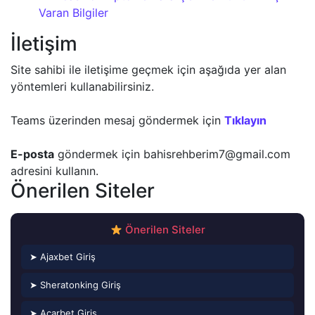
Varan Bilgiler
İletişim
Site sahibi ile iletişime geçmek için aşağıda yer alan
yöntemleri kullanabilirsiniz.
Teams üzerinden mesaj göndermek için
Tıklayın
E-posta
göndermek için
bahisrehberim7@gmail.com
adresini kullanın.
Önerilen Siteler
Önerilen Siteler
➤ Ajaxbet Giriş
➤ Sheratonking Giriş
➤ Acarbet Giriş