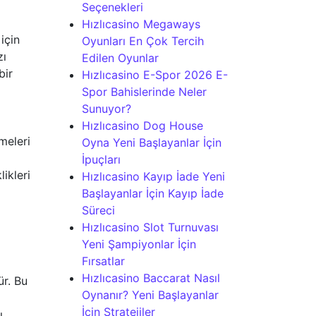
Seçenekleri
Hızlıcasino Megaways
için
Oyunları En Çok Tercih
zı
Edilen Oyunlar
bir
Hızlıcasino E-Spor 2026 E-
Spor Bahislerinde Neler
Sunuyor?
Hızlıcasino Dog House
meleri
Oyna Yeni Başlayanlar İçin
İpuçları
likleri
Hızlıcasino Kayıp İade Yeni
Başlayanlar İçin Kayıp İade
Süreci
Hızlıcasino Slot Turnuvası
Yeni Şampiyonlar İçin
Fırsatlar
Hızlıcasino Baccarat Nasıl
r. Bu
Oynanır? Yeni Başlayanlar
İçin Stratejiler
ı