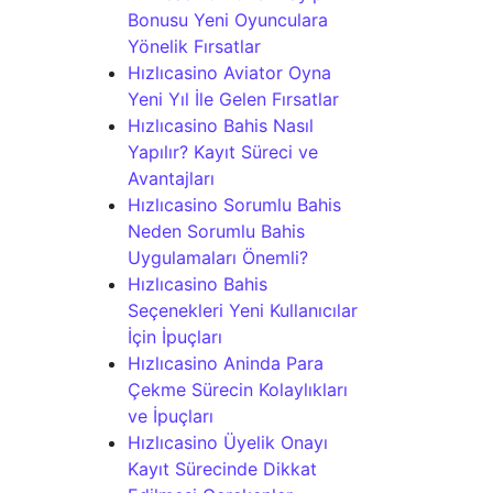
Bonusu Yeni Oyunculara
Yönelik Fırsatlar
Hızlıcasino Aviator Oyna
Yeni Yıl İle Gelen Fırsatlar
Hızlıcasino Bahis Nasıl
Yapılır? Kayıt Süreci ve
Avantajları
Hızlıcasino Sorumlu Bahis
Neden Sorumlu Bahis
Uygulamaları Önemli?
Hızlıcasino Bahis
Seçenekleri Yeni Kullanıcılar
İçin İpuçları
Hızlıcasino Aninda Para
Çekme Sürecin Kolaylıkları
ve İpuçları
Hızlıcasino Üyelik Onayı
Kayıt Sürecinde Dikkat