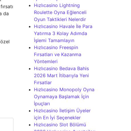
Hızlıcasino Lightning
fırsatı
Roulette Oyna Eğlenceli
a da
Oyun Taktikleri Nelerdir
Hızlıcasino Havale İle Para
Yatırma 3 Kolay Adımda
İşlemi Tamamlayın
 özel
Hızlıcasino Freespin
Fırsatları ve Kazanma
Yöntemleri
Hızlıcasino Bedava Bahis
2026 Mart İtibarıyla Yeni
Fırsatlar
Hızlıcasino Monopoly Oyna
Oynamaya Başlamak İçin
İpuçları
Hızlıcasino İletişim Üyeler
için En İyi Seçenekler
Hızlıcasino Slot Bölümü