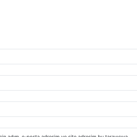
çin adım, e-posta adresim ve site adresim bu tarayıcıya