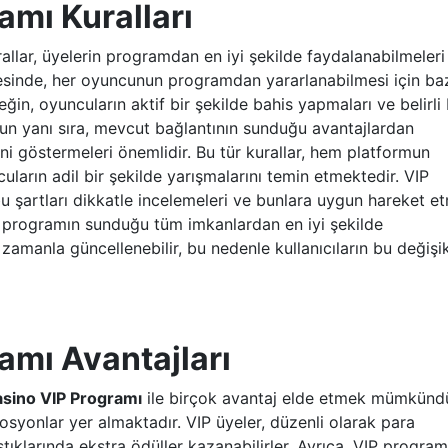
amı Kuralları
rallar, üyelerin programdan en iyi şekilde faydalanabilmeleri 
evesinde, her oyuncunun programdan yararlanabilmesi için ba
ğin, oyuncuların aktif bir şekilde bahis yapmaları ve belirli 
un yanı sıra, mevcut bağlantının sunduğu avantajlardan
ni göstermeleri önemlidir. Bu tür kurallar, hem platformun
uların adil bir şekilde yarışmalarını temin etmektedir. VIP
bu şartları dikkatle incelemeleri ve bunlara uygun hareket et
ar programın sunduğu tüm imkanlardan en iyi şekilde
 zamanla güncellenebilir, bu nedenle kullanıcıların bu değişik
amı Avantajları
asino VIP Programı
ile birçok avantaj elde etmek mümkündü
osyonlar yer almaktadır. VIP üyeler, düzenli olarak para
 aştıklarında ekstra ödüller kazanabilirler. Ayrıca, VIP program