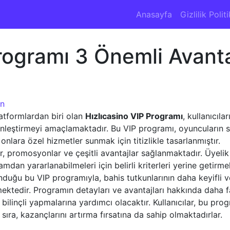
Anasayfa
Gizlilik Polit
rogramı 3 Önemli Avanta
n
atformlardan biri olan
Hızlıcasino VIP Programı
, kullanıcılar
inleştirmeyi amaçlamaktadır. Bu VIP programı, oyuncuların 
onlara özel hizmetler sunmak için titizlikle tasarlanmıştır.
, promosyonlar ve çeşitli avantajlar sağlanmaktadır. Üyelik
amdan yararlanabilmeleri için belirli kriterleri yerine getirmel
nduğu bu VIP programıyla, bahis tutkunlarının daha keyifli v
ktedir. Programın detayları ve avantajları hakkında daha f
a bilinçli yapmalarına yardımcı olacaktır. Kullanıcılar, bu pro
 sıra, kazançlarını artırma fırsatına da sahip olmaktadırlar.