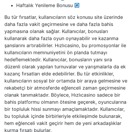
Haftalık Yenileme Bonusu
Bu tür fırsatlar, kullanıcıların söz konusu site üzerinde
daha fazla vakit geçirmesine ve daha fazla bahis
yapmasına olanak sağlar. Kullanıcılar, bonusları
kullanarak daha fazla oyun oynayabilir ve kazanma
şanslarını artırabilirler. Hızlıcasino, bu promosyonlar ile
kullanıcıların memnuniyetini ön planda tutmayı
hedeflemektedir. Kullanıcılar, bonusların yanı sıra
düzenli olarak yapılan turnuvalar ve yarışmalarla da ek
kazanç fırsatları elde edebilirler. Bu tür etkinlikler,
kullanıcıların sosyal bir ortamda bir araya gelmesine ve
rekabetçi bir atmosferde eğlenceli zaman geçirmesine
olanak tanımaktadır. Böylece, Hızlıcasino sadece bir
bahis platformu olmanın ötesine geçerek, oyuncularına
bir topluluk hissi sunmayı amaçlamaktadır. Kullanıcılar,
bu topluluk içinde birbirleriyle etkileşimde bulunarak,
hem eğlenceli vakit geçirir hem de yeni arkadaşlıklar
kurma fırsatı bulurlar.