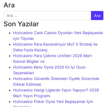
Ara
Arama:
Son Yazılar
Hızlıcasino Canlı Casino Oyunları Yeni Başlayanlar
için Tüyolar
Hızlıcasino Para Kazandırıyor Mu? 5 Strateji ile
Daha Fazla Kazanç
Hızlıcasino Para Çekme Limitleri 2026 Mart
Güncel Bilgiler ve
Hızlıcasino Keno Oyna 2026 En İyi Oyun
Seçenekleri
Hızlıcasino Güvenlik Önlemleri Üyelik Sürecinde
Dikkat Edilmesi
Hızlıcasino Hangi Liglerde Yayın Yapıyor? 2026
Mart Yayın Programı
Hızlıcasino Poker Oyna Yeni Başlayanlar İçin