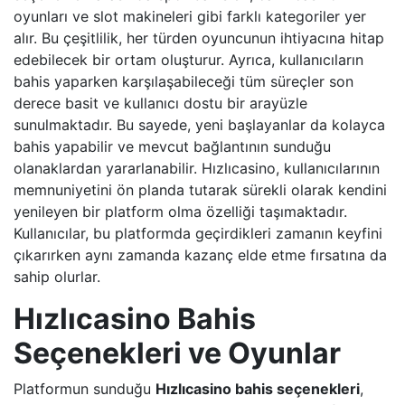
oyunları ve slot makineleri gibi farklı kategoriler yer
alır. Bu çeşitlilik, her türden oyuncunun ihtiyacına hitap
edebilecek bir ortam oluşturur. Ayrıca, kullanıcıların
bahis yaparken karşılaşabileceği tüm süreçler son
derece basit ve kullanıcı dostu bir arayüzle
sunulmaktadır. Bu sayede, yeni başlayanlar da kolayca
bahis yapabilir ve mevcut bağlantının sunduğu
olanaklardan yararlanabilir. Hızlıcasino, kullanıcılarının
memnuniyetini ön planda tutarak sürekli olarak kendini
yenileyen bir platform olma özelliği taşımaktadır.
Kullanıcılar, bu platformda geçirdikleri zamanın keyfini
çıkarırken aynı zamanda kazanç elde etme fırsatına da
sahip olurlar.
Hızlıcasino Bahis
Seçenekleri ve Oyunlar
Platformun sunduğu
Hızlıcasino bahis seçenekleri
,