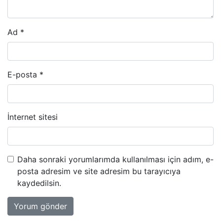
Ad
*
E-posta
*
İnternet sitesi
Daha sonraki yorumlarımda kullanılması için adım, e-
posta adresim ve site adresim bu tarayıcıya
kaydedilsin.