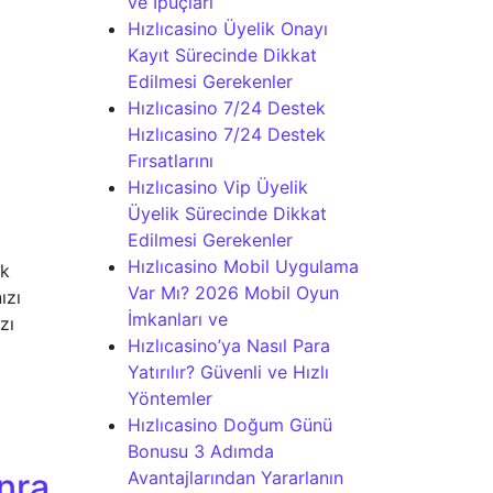
ve İpuçları
Hızlıcasino Üyelik Onayı
Kayıt Sürecinde Dikkat
Edilmesi Gerekenler
Hızlıcasino 7/24 Destek
Hızlıcasino 7/24 Destek
Fırsatlarını
Hızlıcasino Vip Üyelik
Üyelik Sürecinde Dikkat
Edilmesi Gerekenler
Hızlıcasino Mobil Uygulama
ek
Var Mı? 2026 Mobil Oyun
ızı
İmkanları ve
zı
Hızlıcasino’ya Nasıl Para
Yatırılır? Güvenli ve Hızlı
Yöntemler
Hızlıcasino Doğum Günü
Bonusu 3 Adımda
onra
Avantajlarından Yararlanın