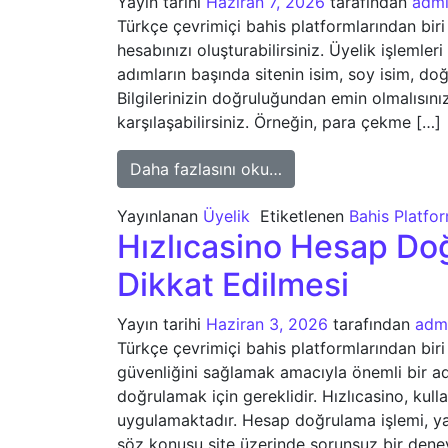
Yayın tarihi
Haziran 7, 2026
tarafından
adm
Türkçe çevrimiçi bahis platformlarından biri o
hesabınızı oluşturabilirsiniz. Üyelik işlemle
adımların başında sitenin isim, soy isim, doğ
Bilgilerinizin doğruluğundan emin olmalısınız.
karşılaşabilirsiniz. Örneğin, para çekme […]
from Hızlıcasino Üyeli
Daha fazlasını oku…
Yayınlanan
Üyelik
Etiketlenen
Bahis Platfo
Hızlıcasino Hesap Doğ
Dikkat Edilmesi
Yayın tarihi
Haziran 3, 2026
tarafından
adm
Türkçe çevrimiçi bahis platformlarından biri
güvenliğini sağlamak amacıyla önemli bir adımd
doğrulamak için gereklidir. Hızlıcasino, kulla
uygulamaktadır. Hesap doğrulama işlemi, yal
söz konusu site üzerinde sorunsuz bir dene