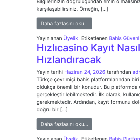
Bilgilerinizin doğruluğundan emin olmalısını
karşılaşabilirsiniz. Örneğin, […]
from Hızlıcasino Vip 
Daha fazlasını oku…
Yayınlanan
Üyelik
Etiketlenen
Bahis Güvenl
Hızlıcasino Kayıt Nasıl
Hızlandıracak
Yayın tarihi
Haziran 24, 2026
tarafından
ad
Türkçe çevrimiçi bahis platformlarından biri o
oldukça önemli bir konudur. Bu platformda üy
gerçekleştirilebilmektedir. İlk olarak, kullan
gerekmektedir. Ardından, kayıt formunu doldu
doğru bir […]
from Hızlıcasino Kayıt 
Daha fazlasını oku…
Yayınlanan
Üyelik
Etiketlenen
Bahis Platfo