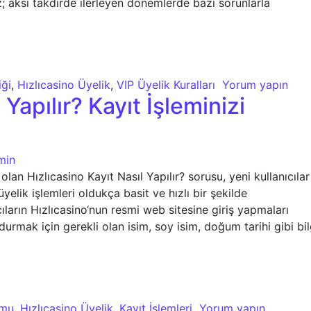
z; aksi takdirde ilerleyen dönemlerde bazı sorunlarla
Üyelik Üyelik Sürecinde Dikkat Edilmesi Gerekenler
iği
,
Hızlıcasino Üyelik
,
VIP Üyelik Kuralları
Yorum yapın
 Yapılır? Kayıt İşleminizi
min
lan Hızlıcasino Kayıt Nasıl Yapılır? sorusu, yeni kullanıcılar
elik işlemleri oldukça basit ve hızlı bir şekilde
ıcıların Hızlıcasino‘nun resmi web sitesine giriş yapmaları
rmak için gerekli olan isim, soy isim, doğum tarihi gibi bilg
Nasıl Yapılır? Kayıt İşleminizi Hızlandıracak
rmu
,
Hızlıcasino Üyelik
,
Kayıt İşlemleri
Yorum yapın