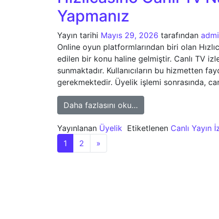
Yapmanız
Yayın tarihi
Mayıs 29, 2026
tarafından
admi
Online oyun platformlarından biri olan Hızlıc
edilen bir konu haline gelmiştir. Canlı TV iz
sunmaktadır. Kullanıcıların bu hizmetten fay
gerekmektedir. Üyelik işlemi sonrasında, can
from Hızlıcasino Canl
Daha fazlasını oku…
Yayınlanan
Üyelik
Etiketlenen
Canlı Yayın 
Yazı dolaşımı
1
2
»