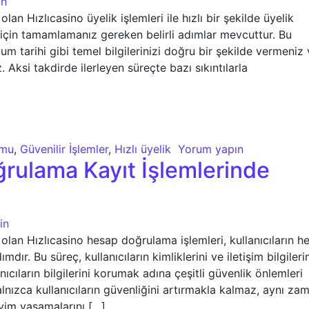
in
lan Hızlıcasino üyelik işlemleri ile hızlı bir şekilde üyelik
ri için tamamlamanız gereken belirli adımlar mevcuttur. Bu
um tarihi gibi temel bilgilerinizi doğru bir şekilde vermeniz 
 Aksi takdirde ilerleyen süreçte bazı sıkıntılarla
k İşlemleri Kayıt Sürecini Hızlandıracak İpuçları
rmu
,
Güvenilir İşlemler
,
Hızlı üyelik
Yorum yapın
rulama Kayıt İşlemlerinde
in
 olan Hızlıcasino hesap doğrulama işlemleri, kullanıcıların h
ır. Bu süreç, kullanıcıların kimliklerini ve iletişim bilgilerin
nıcıların bilgilerini korumak adına çeşitli güvenlik önlemleri
nızca kullanıcıların güvenliğini artırmakla kalmaz, aynı za
yim yaşamalarını […]