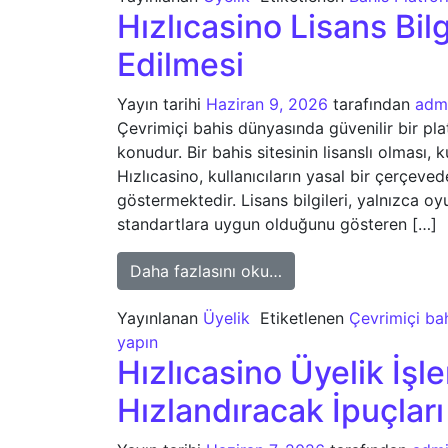
Hızlıcasino Lisans Bil
Edilmesi
Yayın tarihi
Haziran 9, 2026
tarafından
adm
Çevrimiçi bahis dünyasında güvenilir bir plat
konudur. Bir bahis sitesinin lisanslı olması,
Hızlıcasino, kullanıcıların yasal bir çerçeve
göstermektedir. Lisans bilgileri, yalnızca o
standartlara uygun olduğunu gösteren […]
from Hızlıcasino Lisan
Daha fazlasını oku…
Yayınlanan
Üyelik
Etiketlenen
Çevrimiçi bah
yapın
Hızlıcasino Üyelik İşle
Hızlandıracak İpuçları