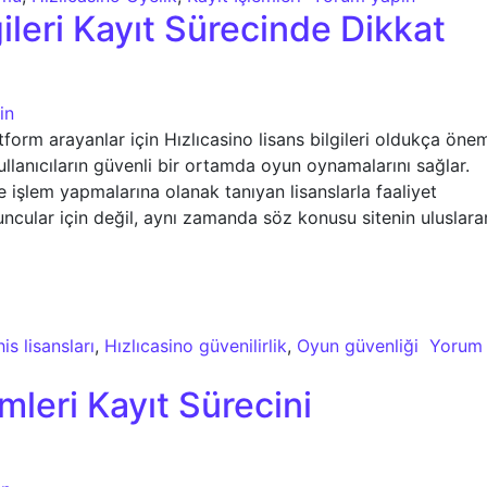
gileri Kayıt Sürecinde Dikkat
in
form arayanlar için Hızlıcasino lisans bilgileri oldukça önem
 kullanıcıların güvenli bir ortamda oyun oynamalarını sağlar.
de işlem yapmalarına olanak tanıyan lisanslarla faaliyet
yuncular için değil, aynı zamanda söz konusu sitenin uluslara
s Bilgileri Kayıt Sürecinde Dikkat Edilmesi
is lisansları
,
Hızlıcasino güvenilirlik
,
Oyun güvenliği
Yorum
mleri Kayıt Sürecini