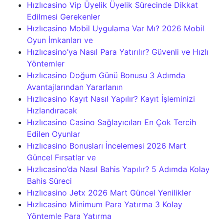
Hızlıcasino Vip Üyelik Üyelik Sürecinde Dikkat
Edilmesi Gerekenler
Hızlıcasino Mobil Uygulama Var Mı? 2026 Mobil
Oyun İmkanları ve
Hızlıcasino’ya Nasıl Para Yatırılır? Güvenli ve Hızlı
Yöntemler
Hızlıcasino Doğum Günü Bonusu 3 Adımda
Avantajlarından Yararlanın
Hızlıcasino Kayıt Nasıl Yapılır? Kayıt İşleminizi
Hızlandıracak
Hızlıcasino Casino Sağlayıcıları En Çok Tercih
Edilen Oyunlar
Hızlıcasino Bonusları İncelemesi 2026 Mart
Güncel Fırsatlar ve
Hızlıcasino’da Nasıl Bahis Yapılır? 5 Adımda Kolay
Bahis Süreci
Hızlıcasino Jetx 2026 Mart Güncel Yenilikler
Hızlıcasino Minimum Para Yatırma 3 Kolay
Yöntemle Para Yatırma