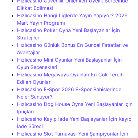
Hızlıcasino Güvenlik Önlemleri Üyelik Sürecinde
Dikkat Edilmesi
Hızlıcasino Hangi Liglerde Yayın Yapıyor? 2026
Mart Yayın Programı
Hızlıcasino Poker Oyna Yeni Başlayanlar İçin
Stratejiler
Hızlıcasino Günlük Bonus En Güncel Fırsatlar ve
Avantajlar
Hızlıcasino Mini Oyunlar Yeni Başlayanlar İçin
Oyun Seçenekleri
Hızlıcasino Megaways Oyunları En Çok Tercih
Edilen Oyunlar
Hızlıcasino E-Spor 2026 E-Spor Bahislerinde
Neler Sunuyor?
Hızlıcasino Dog House Oyna Yeni Başlayanlar İçin
İpuçları
Hızlıcasino Kayıp İade Yeni Başlayanlar İçin Kayıp
İade Süreci
Hızlıcasino Slot Turnuvası Yeni Şampiyonlar İçin