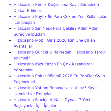
Hızlıcasino Kimlik Doğrulama Kayıt Sürecinde
Dikkat Edilmesi
Hızlıcasino Payfix İle Para Çekme Yeni Kullanıcılar
İçin İpuçları
Hızlıcasino’dan Nasıl Para Çekilir? Adım Adım
Süreç ve İpuçları
Hızlıcasino Mobil Giriş 2026 İçin Öne Çıkan
Avantajlar
Hızlıcasino Güncel Giriş Neden Hızlıcasino Tercih
edilmeli?
Hızlıcasino Kazı Kazan En Çok Kazandıran
Yöntemler
Hızlıcasino Poker Bölümü 2026 En Popüler Oyun
Seçenekleri
Hızlıcasino Yatırım Bonusu Nasıl Alınır? Kayıt
İşlemleri ve Detaylar
Hızlıcasino Blackjack Nasıl Oynanır? Yeni
Başlayanlar İçin İpuçları