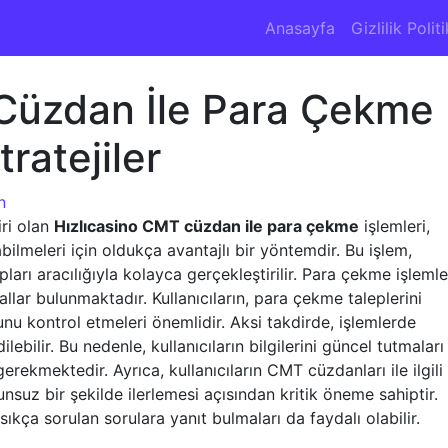
Anasayfa
Gizlilik Polit
Cüzdan İle Para Çekme
tratejiler
n
iri olan
Hızlıcasino CMT cüzdan ile para çekme
işlemleri,
labilmeleri için oldukça avantajlı bir yöntemdir. Bu işlem,
ları aracılığıyla kolayca gerçekleştirilir. Para çekme işleml
llar bulunmaktadır. Kullanıcıların, para çekme taleplerini
u kontrol etmeleri önemlidir. Aksi takdirde, işlemlerde
ebilir. Bu nedenle, kullanıcıların bilgilerini güncel tutmaları
rekmektedir. Ayrıca, kullanıcıların CMT cüzdanları ile ilgili
runsuz bir şekilde ilerlemesi açısından kritik öneme sahiptir.
 sıkça sorulan sorulara yanıt bulmaları da faydalı olabilir.