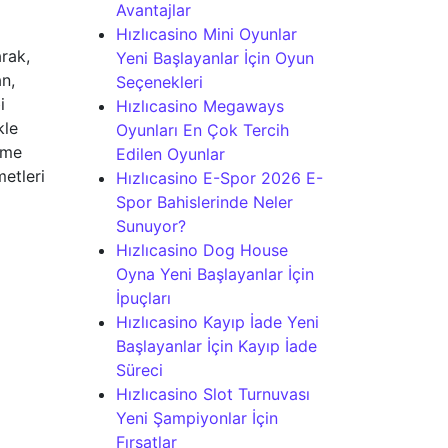
Avantajlar
Hızlıcasino Mini Oyunlar
arak,
Yeni Başlayanlar İçin Oyun
n,
Seçenekleri
i
Hızlıcasino Megaways
kle
Oyunları En Çok Tercih
ekme
Edilen Oyunlar
metleri
Hızlıcasino E-Spor 2026 E-
Spor Bahislerinde Neler
Sunuyor?
Hızlıcasino Dog House
Oyna Yeni Başlayanlar İçin
İpuçları
Hızlıcasino Kayıp İade Yeni
Başlayanlar İçin Kayıp İade
Süreci
Hızlıcasino Slot Turnuvası
Yeni Şampiyonlar İçin
Fırsatlar