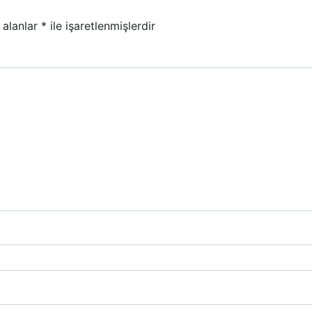
 alanlar
*
ile işaretlenmişlerdir