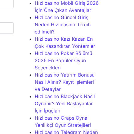
Hızlıcasino Mobil Giriş 2026
İçin Öne Çıkan Avantajlar
Hızlıcasino Güncel Giriş
Neden Hızlıcasino Tercih
edilmeli?
Hızlıcasino Kazı Kazan En
Çok Kazandıran Yöntemler
Hızlıcasino Poker Bölümü
2026 En Popüler Oyun
Seçenekleri
Hızlıcasino Yatırım Bonusu
Nasıl Alınır? Kayıt İşlemleri
ve Detaylar
Hızlıcasino Blackjack Nasıl
Oynanır? Yeni Başlayanlar
İçin İpuçları
Hızlıcasino Craps Oyna
Yenilikçi Oyun Stratejileri
Hızlıcasino Telegram Neden