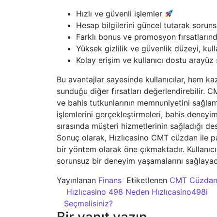
Hızlı ve güvenli işlemler
Hesap bilgilerini güncel tutarak soru
Farklı bonus ve promosyon fırsatları
Yüksek gizlilik ve güvenlik düzeyi, kulla
Kolay erişim ve kullanıcı dostu arayüz
Bu avantajlar sayesinde kullanıcılar, hem kaz
sunduğu diğer fırsatları değerlendirebilir. 
ve bahis tutkunlarının memnuniyetini sağlam
işlemlerini gerçekleştirmeleri, bahis deneyiml
sırasında müşteri hizmetlerinin sağladığı des
Sonuç olarak, Hızlıcasino CMT cüzdan ile par
bir yöntem olarak öne çıkmaktadır. Kullanıcıl
sorunsuz bir deneyim yaşamalarını sağlayac
Yayınlanan
Finans
Etiketlenen
CMT Cüzdan 
Yazı dolaşımı
Hızlıcasino 498 Neden Hızlıcasino498i
Seçmelisiniz?