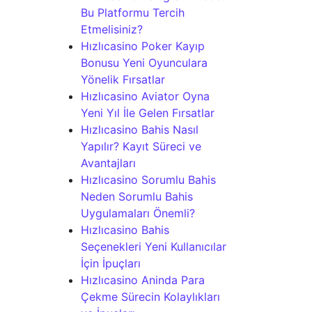
Bu Platformu Tercih
Etmelisiniz?
Hızlıcasino Poker Kayıp
Bonusu Yeni Oyunculara
Yönelik Fırsatlar
Hızlıcasino Aviator Oyna
Yeni Yıl İle Gelen Fırsatlar
Hızlıcasino Bahis Nasıl
Yapılır? Kayıt Süreci ve
Avantajları
Hızlıcasino Sorumlu Bahis
Neden Sorumlu Bahis
Uygulamaları Önemli?
Hızlıcasino Bahis
Seçenekleri Yeni Kullanıcılar
İçin İpuçları
Hızlıcasino Aninda Para
Çekme Sürecin Kolaylıkları