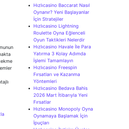
Hızlıcasino Baccarat Nasıl
Oynanır? Yeni Başlayanlar
İçin Stratejiler
Hızlıcasino Lightning
Roulette Oyna Eğlenceli
Oyun Taktikleri Nelerdir
Hızlıcasino Havale İle Para
ormunun
Yatırma 3 Kolay Adımda
makta
İşlemi Tamamlayın
 çekme
Hızlıcasino Freespin
lemler
Fırsatları ve Kazanma
Yöntemleri
tajlı
Hızlıcasino Bedava Bahis
2026 Mart İtibarıyla Yeni
Fırsatlar
Hızlıcasino Monopoly Oyna
la
Oynamaya Başlamak İçin
İpuçları