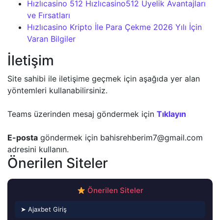
Hızlıcasino 512 Hızlıcasino512 Üyelik Avantajları
ve Fırsatları
Hızlıcasino Kripto İle Para Çekme 2026 Yılı İçin
Varan Bilgiler
İletişim
Site sahibi ile iletişime geçmek için aşağıda yer alan
yöntemleri kullanabilirsiniz.
Teams üzerinden mesaj göndermek için
Tıklayın
E-posta
göndermek için
bahisrehberim7@gmail.com
adresini kullanın.
Önerilen Siteler
Önerilen Siteler
➤ Ajaxbet Giriş