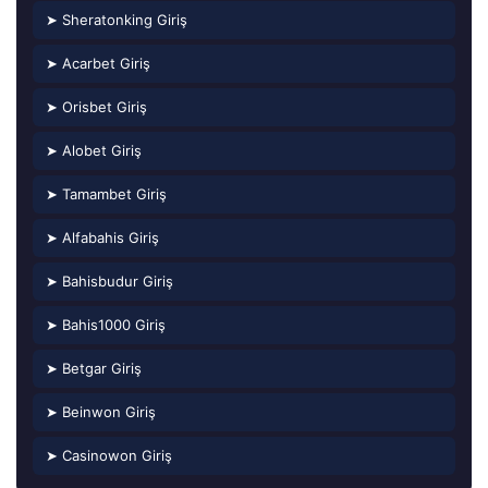
➤ Sheratonking Giriş
➤ Acarbet Giriş
➤ Orisbet Giriş
➤ Alobet Giriş
➤ Tamambet Giriş
➤ Alfabahis Giriş
➤ Bahisbudur Giriş
➤ Bahis1000 Giriş
➤ Betgar Giriş
➤ Beinwon Giriş
➤ Casinowon Giriş