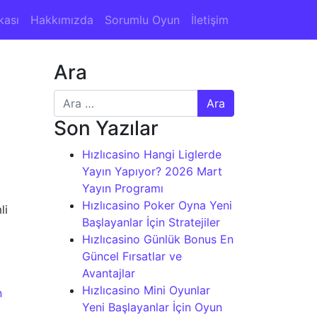
ikası
Hakkımızda
Sorumlu Oyun
İletişim
Ara
Arama:
Son Yazılar
Hızlıcasino Hangi Liglerde
Yayın Yapıyor? 2026 Mart
Yayın Programı
Hızlıcasino Poker Oyna Yeni
li
Başlayanlar İçin Stratejiler
Hızlıcasino Günlük Bonus En
Güncel Fırsatlar ve
Avantajlar
Hızlıcasino Mini Oyunlar
n
Yeni Başlayanlar İçin Oyun