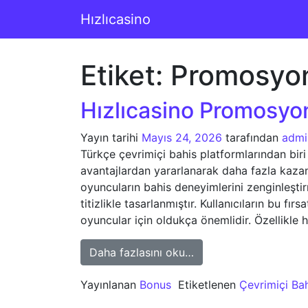
İçeriğe geç
Hızlıcasino
Ana gezinti
Etiket:
Promosyon 
Hızlıcasino Promosyonla
Yayın tarihi
Mayıs 24, 2026
tarafından
admi
Türkçe çevrimiçi bahis platformlarından biri
avantajlardan yararlanarak daha fazla kaza
oyuncuların bahis deneyimlerini zenginleşt
titizlikle tasarlanmıştır. Kullanıcıların bu f
oyuncular için oldukça önemlidir. Özellikle 
from Hızlıcasino Promo
Daha fazlasını oku…
Yayınlanan
Bonus
Etiketlenen
Çevrimiçi Ba