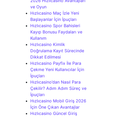
2026 Hızlıcasino Avantajları
ve Oyun
Hızlıcasino Maç İzle Yeni
Başlayanlar İçin İpuçları
Hızlıcasino Spor Bahisleri
Kayıp Bonusu Faydaları ve
Kullanım
Hızlıcasino Kimlik
Doğrulama Kayıt Sürecinde
Dikkat Edilmesi
Hızlıcasino Payfix İle Para
Çekme Yeni Kullanıcılar İçin
İpuçları
Hızlıcasino’dan Nasıl Para
Çekilir? Adım Adım Süreç ve
İpuçları
Hızlıcasino Mobil Giriş 2026
İçin Öne Çıkan Avantajlar
Hızlıcasino Güncel Giriş