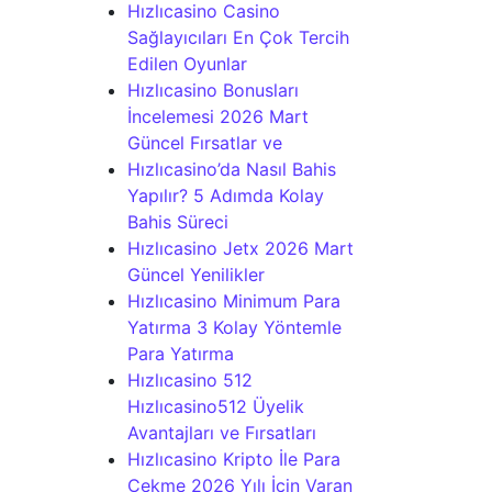
Hızlıcasino Casino
Sağlayıcıları En Çok Tercih
Edilen Oyunlar
Hızlıcasino Bonusları
İncelemesi 2026 Mart
Güncel Fırsatlar ve
Hızlıcasino’da Nasıl Bahis
Yapılır? 5 Adımda Kolay
Bahis Süreci
Hızlıcasino Jetx 2026 Mart
Güncel Yenilikler
Hızlıcasino Minimum Para
Yatırma 3 Kolay Yöntemle
Para Yatırma
Hızlıcasino 512
Hızlıcasino512 Üyelik
Avantajları ve Fırsatları
Hızlıcasino Kripto İle Para
Çekme 2026 Yılı İçin Varan