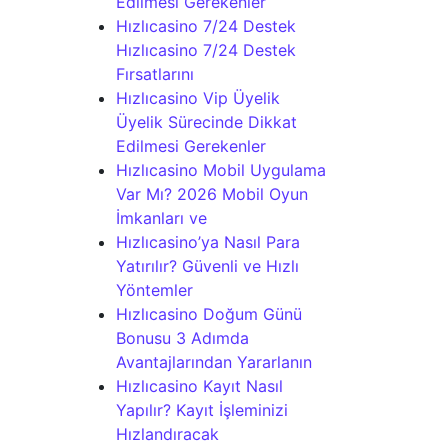
Edilmesi Gerekenler
Hızlıcasino 7/24 Destek
Hızlıcasino 7/24 Destek
Fırsatlarını
Hızlıcasino Vip Üyelik
Üyelik Sürecinde Dikkat
Edilmesi Gerekenler
Hızlıcasino Mobil Uygulama
Var Mı? 2026 Mobil Oyun
İmkanları ve
Hızlıcasino’ya Nasıl Para
Yatırılır? Güvenli ve Hızlı
Yöntemler
Hızlıcasino Doğum Günü
Bonusu 3 Adımda
Avantajlarından Yararlanın
Hızlıcasino Kayıt Nasıl
Yapılır? Kayıt İşleminizi
Hızlandıracak