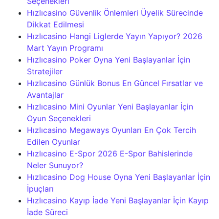
Seçenekleri
Hızlıcasino Güvenlik Önlemleri Üyelik Sürecinde
Dikkat Edilmesi
Hızlıcasino Hangi Liglerde Yayın Yapıyor? 2026
Mart Yayın Programı
Hızlıcasino Poker Oyna Yeni Başlayanlar İçin
Stratejiler
Hızlıcasino Günlük Bonus En Güncel Fırsatlar ve
Avantajlar
Hızlıcasino Mini Oyunlar Yeni Başlayanlar İçin
Oyun Seçenekleri
Hızlıcasino Megaways Oyunları En Çok Tercih
Edilen Oyunlar
Hızlıcasino E-Spor 2026 E-Spor Bahislerinde
Neler Sunuyor?
Hızlıcasino Dog House Oyna Yeni Başlayanlar İçin
İpuçları
Hızlıcasino Kayıp İade Yeni Başlayanlar İçin Kayıp
İade Süreci