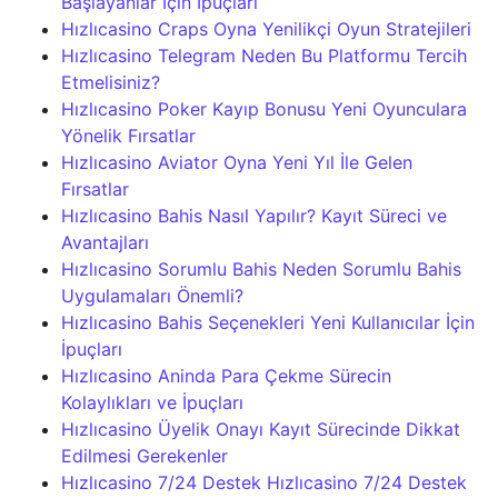
Başlayanlar İçin İpuçları
Hızlıcasino Craps Oyna Yenilikçi Oyun Stratejileri
Hızlıcasino Telegram Neden Bu Platformu Tercih
Etmelisiniz?
Hızlıcasino Poker Kayıp Bonusu Yeni Oyunculara
Yönelik Fırsatlar
Hızlıcasino Aviator Oyna Yeni Yıl İle Gelen
Fırsatlar
Hızlıcasino Bahis Nasıl Yapılır? Kayıt Süreci ve
Avantajları
Hızlıcasino Sorumlu Bahis Neden Sorumlu Bahis
Uygulamaları Önemli?
Hızlıcasino Bahis Seçenekleri Yeni Kullanıcılar İçin
İpuçları
Hızlıcasino Aninda Para Çekme Sürecin
Kolaylıkları ve İpuçları
Hızlıcasino Üyelik Onayı Kayıt Sürecinde Dikkat
Edilmesi Gerekenler
Hızlıcasino 7/24 Destek Hızlıcasino 7/24 Destek