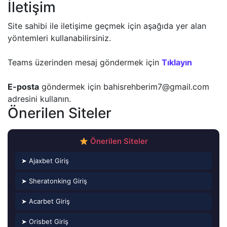
İletişim
Site sahibi ile iletişime geçmek için aşağıda yer alan
yöntemleri kullanabilirsiniz.
Teams üzerinden mesaj göndermek için
Tıklayın
E-posta
göndermek için
bahisrehberim7@gmail.com
adresini kullanın.
Önerilen Siteler
Önerilen Siteler
➤ Ajaxbet Giriş
➤ Sheratonking Giriş
➤ Acarbet Giriş
➤ Orisbet Giriş