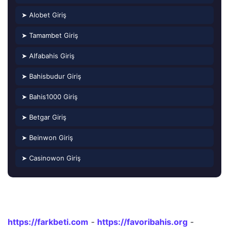
➤ Alobet Giriş
➤ Tamambet Giriş
➤ Alfabahis Giriş
➤ Bahisbudur Giriş
➤ Bahis1000 Giriş
➤ Betgar Giriş
➤ Beinwon Giriş
➤ Casinowon Giriş
https://farkbeti.com
-
https://favoribahis.org
-