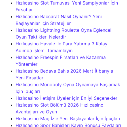
Hızlıcasino Slot Turnuvası Yeni Şampiyonlar İçin
Fırsatlar
Hızlıcasino Baccarat Nasıl Oynanır? Yeni
Başlayanlar İçin Stratejiler
Hızlıcasino Lightning Roulette Oyna Eğlenceli
Oyun Taktikleri Nelerdir
Hızlıcasino Havale İle Para Yatırma 3 Kolay
Adımda İşlemi Tamamlayın
Hızlıcasino Freespin Fırsatları ve Kazanma
Yöntemleri
Hızlıcasino Bedava Bahis 2026 Mart İtibarıyla
Yeni Fırsatlar
Hızlıcasino Monopoly Oyna Oynamaya Başlamak
İçin İpuçları
Hızlıcasino İletişim Üyeler için En İyi Seçenekler
Hızlıcasino Slot Bölümü 2026 Hızlıcasino
Avantajları ve Oyun
Hızlıcasino Maç İzle Yeni Başlayanlar İçin İpuçları
Hızlıcasino Spor Bahisleri Kayıp Bonusu Faydaları