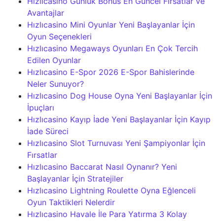
Hızlıcasino Günlük Bonus En Güncel Fırsatlar ve
Avantajlar
Hızlıcasino Mini Oyunlar Yeni Başlayanlar İçin
Oyun Seçenekleri
Hızlıcasino Megaways Oyunları En Çok Tercih
Edilen Oyunlar
Hızlıcasino E-Spor 2026 E-Spor Bahislerinde
Neler Sunuyor?
Hızlıcasino Dog House Oyna Yeni Başlayanlar İçin
İpuçları
Hızlıcasino Kayıp İade Yeni Başlayanlar İçin Kayıp
İade Süreci
Hızlıcasino Slot Turnuvası Yeni Şampiyonlar İçin
Fırsatlar
Hızlıcasino Baccarat Nasıl Oynanır? Yeni
Başlayanlar İçin Stratejiler
Hızlıcasino Lightning Roulette Oyna Eğlenceli
Oyun Taktikleri Nelerdir
Hızlıcasino Havale İle Para Yatırma 3 Kolay