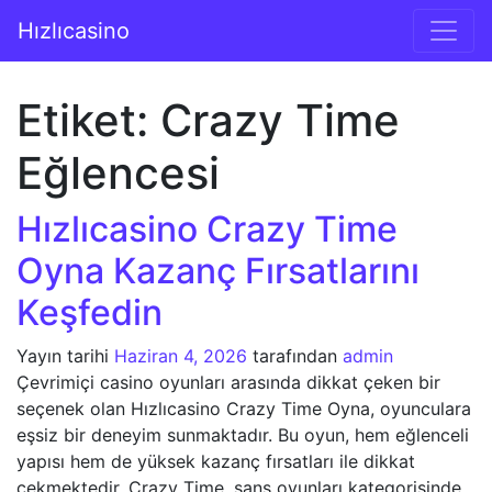
İçeriğe geç
Hızlıcasino
Ana gezinti
Etiket:
Crazy Time
Eğlencesi
Hızlıcasino Crazy Time
Oyna Kazanç Fırsatlarını
Keşfedin
Yayın tarihi
Haziran 4, 2026
tarafından
admin
Çevrimiçi casino oyunları arasında dikkat çeken bir
seçenek olan Hızlıcasino Crazy Time Oyna, oyunculara
eşsiz bir deneyim sunmaktadır. Bu oyun, hem eğlenceli
yapısı hem de yüksek kazanç fırsatları ile dikkat
çekmektedir. Crazy Time, şans oyunları kategorisinde