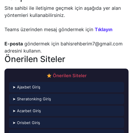
Site sahibi ile iletişime geçmek için aşağıda yer alan
yöntemleri kullanabilirsiniz.
Teams üzerinden mesaj göndermek için
Tıklayın
E-posta
göndermek için
bahisrehberim7@gmail.com
adresini kullanın.
Önerilen Siteler
Önerilen Siteler
➤ Ajaxbet Giriş
➤ Sheratonking Giriş
➤ Acarbet Giriş
➤ Orisbet Giriş