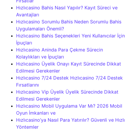
Fırsatlar
Hızlıcasino Bahis Nasıl Yapılır? Kayıt Süreci ve
Avantajları
Hızlıcasino Sorumlu Bahis Neden Sorumlu Bahis
Uygulamaları Önemli?
Hızlıcasino Bahis Seçenekleri Yeni Kullanıcılar İçin
İpuçları
Hızlıcasino Aninda Para Çekme Sürecin
Kolaylıkları ve İpuçları
Hızlıcasino Üyelik Onayı Kayıt Sürecinde Dikkat
Edilmesi Gerekenler
Hızlıcasino 7/24 Destek Hızlıcasino 7/24 Destek
Fırsatlarını
Hızlıcasino Vip Üyelik Üyelik Sürecinde Dikkat
Edilmesi Gerekenler
Hızlıcasino Mobil Uygulama Var Mı? 2026 Mobil
Oyun İmkanları ve
Hızlıcasino’ya Nasıl Para Yatırılır? Güvenli ve Hızlı
Yöntemler