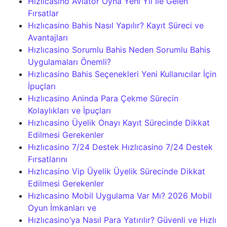
Hızlıcasino Aviator Oyna Yeni Yıl İle Gelen
Fırsatlar
Hızlıcasino Bahis Nasıl Yapılır? Kayıt Süreci ve
Avantajları
Hızlıcasino Sorumlu Bahis Neden Sorumlu Bahis
Uygulamaları Önemli?
Hızlıcasino Bahis Seçenekleri Yeni Kullanıcılar İçin
İpuçları
Hızlıcasino Aninda Para Çekme Sürecin
Kolaylıkları ve İpuçları
Hızlıcasino Üyelik Onayı Kayıt Sürecinde Dikkat
Edilmesi Gerekenler
Hızlıcasino 7/24 Destek Hızlıcasino 7/24 Destek
Fırsatlarını
Hızlıcasino Vip Üyelik Üyelik Sürecinde Dikkat
Edilmesi Gerekenler
Hızlıcasino Mobil Uygulama Var Mı? 2026 Mobil
Oyun İmkanları ve
Hızlıcasino’ya Nasıl Para Yatırılır? Güvenli ve Hızlı