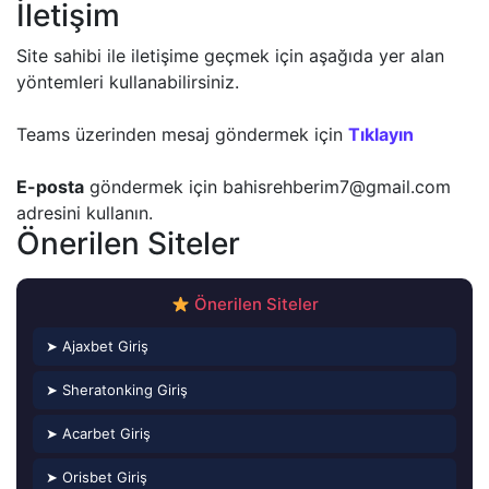
İletişim
Site sahibi ile iletişime geçmek için aşağıda yer alan
yöntemleri kullanabilirsiniz.
Teams üzerinden mesaj göndermek için
Tıklayın
E-posta
göndermek için
bahisrehberim7@gmail.com
adresini kullanın.
Önerilen Siteler
Önerilen Siteler
➤ Ajaxbet Giriş
➤ Sheratonking Giriş
➤ Acarbet Giriş
➤ Orisbet Giriş