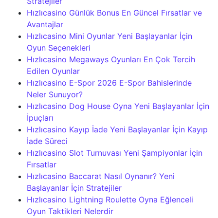
Stratejiler
Hızlıcasino Günlük Bonus En Güncel Fırsatlar ve
Avantajlar
Hızlıcasino Mini Oyunlar Yeni Başlayanlar İçin
Oyun Seçenekleri
Hızlıcasino Megaways Oyunları En Çok Tercih
Edilen Oyunlar
Hızlıcasino E-Spor 2026 E-Spor Bahislerinde
Neler Sunuyor?
Hızlıcasino Dog House Oyna Yeni Başlayanlar İçin
İpuçları
Hızlıcasino Kayıp İade Yeni Başlayanlar İçin Kayıp
İade Süreci
Hızlıcasino Slot Turnuvası Yeni Şampiyonlar İçin
Fırsatlar
Hızlıcasino Baccarat Nasıl Oynanır? Yeni
Başlayanlar İçin Stratejiler
Hızlıcasino Lightning Roulette Oyna Eğlenceli
Oyun Taktikleri Nelerdir