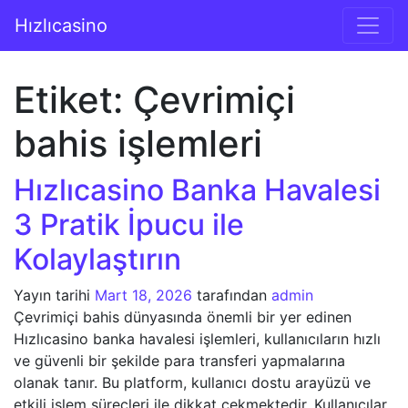
İçeriğe geç
Hızlıcasino
Ana gezinti
Etiket:
Çevrimiçi
bahis işlemleri
Hızlıcasino Banka Havalesi
3 Pratik İpucu ile
Kolaylaştırın
Yayın tarihi
Mart 18, 2026
tarafından
admin
Çevrimiçi bahis dünyasında önemli bir yer edinen
Hızlıcasino banka havalesi işlemleri, kullanıcıların hızlı
ve güvenli bir şekilde para transferi yapmalarına
olanak tanır. Bu platform, kullanıcı dostu arayüzü ve
etkili işlem süreçleri ile dikkat çekmektedir. Kullanıcılar,