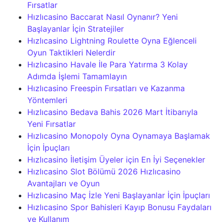
Fırsatlar
Hızlıcasino Baccarat Nasıl Oynanır? Yeni
Başlayanlar İçin Stratejiler
Hızlıcasino Lightning Roulette Oyna Eğlenceli
Oyun Taktikleri Nelerdir
Hızlıcasino Havale İle Para Yatırma 3 Kolay
Adımda İşlemi Tamamlayın
Hızlıcasino Freespin Fırsatları ve Kazanma
Yöntemleri
Hızlıcasino Bedava Bahis 2026 Mart İtibarıyla
Yeni Fırsatlar
Hızlıcasino Monopoly Oyna Oynamaya Başlamak
İçin İpuçları
Hızlıcasino İletişim Üyeler için En İyi Seçenekler
Hızlıcasino Slot Bölümü 2026 Hızlıcasino
Avantajları ve Oyun
Hızlıcasino Maç İzle Yeni Başlayanlar İçin İpuçları
Hızlıcasino Spor Bahisleri Kayıp Bonusu Faydaları
ve Kullanım