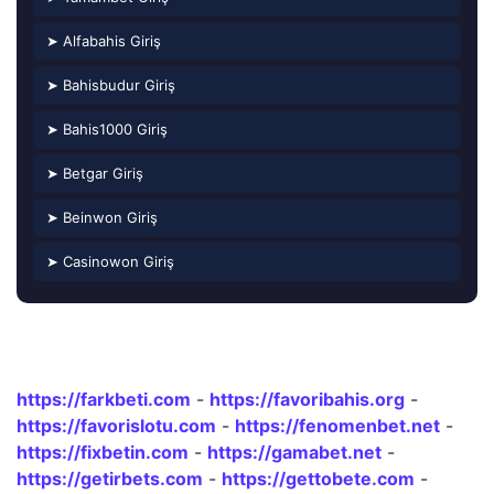
➤ Alfabahis Giriş
➤ Bahisbudur Giriş
➤ Bahis1000 Giriş
➤ Betgar Giriş
➤ Beinwon Giriş
➤ Casinowon Giriş
https://farkbeti.com
-
https://favoribahis.org
-
https://favorislotu.com
-
https://fenomenbet.net
-
https://fixbetin.com
-
https://gamabet.net
-
https://getirbets.com
-
https://gettobete.com
-