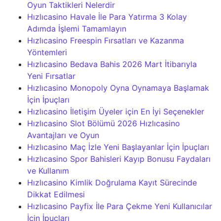
Oyun Taktikleri Nelerdir
Hızlıcasino Havale İle Para Yatırma 3 Kolay
Adımda İşlemi Tamamlayın
Hızlıcasino Freespin Fırsatları ve Kazanma
Yöntemleri
Hızlıcasino Bedava Bahis 2026 Mart İtibarıyla
Yeni Fırsatlar
Hızlıcasino Monopoly Oyna Oynamaya Başlamak
İçin İpuçları
Hızlıcasino İletişim Üyeler için En İyi Seçenekler
Hızlıcasino Slot Bölümü 2026 Hızlıcasino
Avantajları ve Oyun
Hızlıcasino Maç İzle Yeni Başlayanlar İçin İpuçları
Hızlıcasino Spor Bahisleri Kayıp Bonusu Faydaları
ve Kullanım
Hızlıcasino Kimlik Doğrulama Kayıt Sürecinde
Dikkat Edilmesi
Hızlıcasino Payfix İle Para Çekme Yeni Kullanıcılar
İçin İpuçları