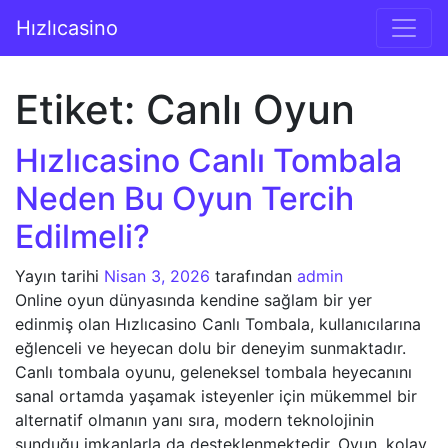
İçeriğe geç
Hızlıcasino
Ana gezinti
Etiket:
Canlı Oyun
Hızlıcasino Canlı Tombala
Neden Bu Oyun Tercih
Edilmeli?
Yayın tarihi
Nisan 3, 2026
tarafından
admin
Online oyun dünyasında kendine sağlam bir yer
edinmiş olan Hızlıcasino Canlı Tombala, kullanıcılarına
eğlenceli ve heyecan dolu bir deneyim sunmaktadır.
Canlı tombala oyunu, geleneksel tombala heyecanını
sanal ortamda yaşamak isteyenler için mükemmel bir
alternatif olmanın yanı sıra, modern teknolojinin
sunduğu imkanlarla da desteklenmektedir. Oyun, kolay