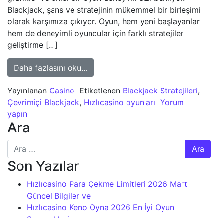
Blackjack, şans ve stratejinin mükemmel bir birleşimi
olarak karşımıza çıkıyor. Oyun, hem yeni başlayanlar
hem de deneyimli oyuncular için farklı stratejiler
geliştirme […]
from Hızlıcasino Blackjack Oyna Oyu
Daha fazlasını oku…
Yayınlanan
Casino
Etiketlenen
Blackjack Stratejileri
,
Çevrimiçi Blackjack
,
Hızlıcasino oyunları
Yorum
yapın
Ara
Arama:
Son Yazılar
Hızlıcasino Para Çekme Limitleri 2026 Mart
Güncel Bilgiler ve
Hızlıcasino Keno Oyna 2026 En İyi Oyun