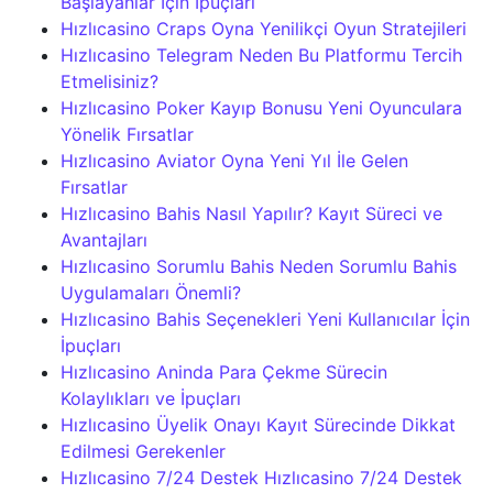
Başlayanlar İçin İpuçları
Hızlıcasino Craps Oyna Yenilikçi Oyun Stratejileri
Hızlıcasino Telegram Neden Bu Platformu Tercih
Etmelisiniz?
Hızlıcasino Poker Kayıp Bonusu Yeni Oyunculara
Yönelik Fırsatlar
Hızlıcasino Aviator Oyna Yeni Yıl İle Gelen
Fırsatlar
Hızlıcasino Bahis Nasıl Yapılır? Kayıt Süreci ve
Avantajları
Hızlıcasino Sorumlu Bahis Neden Sorumlu Bahis
Uygulamaları Önemli?
Hızlıcasino Bahis Seçenekleri Yeni Kullanıcılar İçin
İpuçları
Hızlıcasino Aninda Para Çekme Sürecin
Kolaylıkları ve İpuçları
Hızlıcasino Üyelik Onayı Kayıt Sürecinde Dikkat
Edilmesi Gerekenler
Hızlıcasino 7/24 Destek Hızlıcasino 7/24 Destek