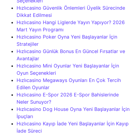
Seçenekleri
Hızlıcasino Güvenlik Önlemleri Üyelik Sürecinde
Dikkat Edilmesi
Hızlıcasino Hangi Liglerde Yayın Yapıyor? 2026
Mart Yayın Programı
Hızlıcasino Poker Oyna Yeni Başlayanlar İçin
Stratejiler
Hızlıcasino Günlük Bonus En Güncel Fırsatlar ve
Avantajlar
Hızlıcasino Mini Oyunlar Yeni Başlayanlar İçin
Oyun Seçenekleri
Hızlıcasino Megaways Oyunları En Çok Tercih
Edilen Oyunlar
Hızlıcasino E-Spor 2026 E-Spor Bahislerinde
Neler Sunuyor?
Hızlıcasino Dog House Oyna Yeni Başlayanlar İçin
İpuçları
Hızlıcasino Kayıp İade Yeni Başlayanlar İçin Kayıp
İade Süreci