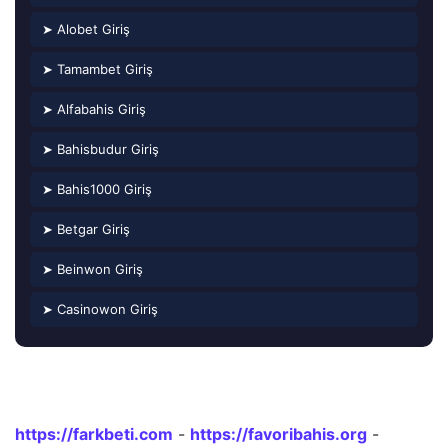
➤ Alobet Giriş
➤ Tamambet Giriş
➤ Alfabahis Giriş
➤ Bahisbudur Giriş
➤ Bahis1000 Giriş
➤ Betgar Giriş
➤ Beinwon Giriş
➤ Casinowon Giriş
https://farkbeti.com
-
https://favoribahis.org
-