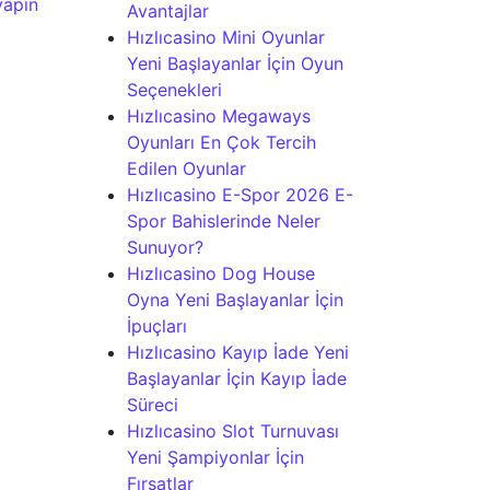
yapın
Avantajlar
Hızlıcasino Mini Oyunlar
Yeni Başlayanlar İçin Oyun
Seçenekleri
Hızlıcasino Megaways
Oyunları En Çok Tercih
Edilen Oyunlar
Hızlıcasino E-Spor 2026 E-
Spor Bahislerinde Neler
Sunuyor?
Hızlıcasino Dog House
Oyna Yeni Başlayanlar İçin
İpuçları
Hızlıcasino Kayıp İade Yeni
Başlayanlar İçin Kayıp İade
Süreci
Hızlıcasino Slot Turnuvası
Yeni Şampiyonlar İçin
Fırsatlar