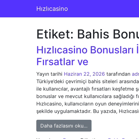
İçeriğe geç
Hızlıcasino
Ana gezinti
Etiket:
Bahis Bonu
Hızlıcasino Bonusları
Fırsatlar ve
Yayın tarihi
Haziran 22, 2026
tarafından
ad
Türkiye’deki çevrimiçi bahis siteleri arasın
ile kullanıcılar, avantajlı fırsatları keşfet
bonuslar ve mevcut kullanıcılara sağladığı f
Hızlıcasino, kullanıcıların oyun deneyimlerin
şekilde uygulamaktadır. Bu yazıda, Hızlıcas
from Hızlıcasino Bonu
Daha fazlasını oku…