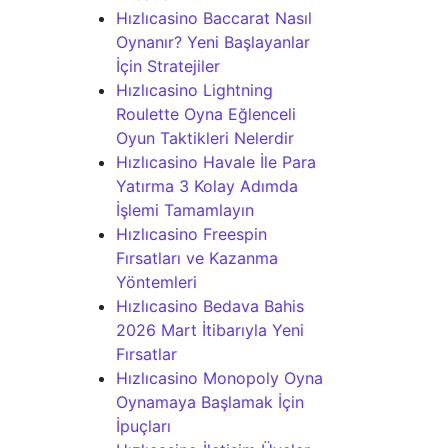
Hızlıcasino Baccarat Nasıl
Oynanır? Yeni Başlayanlar
İçin Stratejiler
Hızlıcasino Lightning
Roulette Oyna Eğlenceli
Oyun Taktikleri Nelerdir
Hızlıcasino Havale İle Para
Yatırma 3 Kolay Adımda
İşlemi Tamamlayın
Hızlıcasino Freespin
Fırsatları ve Kazanma
Yöntemleri
Hızlıcasino Bedava Bahis
2026 Mart İtibarıyla Yeni
Fırsatlar
Hızlıcasino Monopoly Oyna
Oynamaya Başlamak İçin
İpuçları