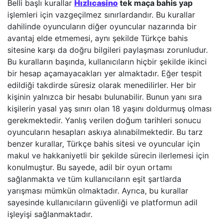
Belli başlı kurallar
Hızlıcasino
tek maça bahis yap
işlemleri için vazgeçilmez sınırlardandır. Bu kurallar
dahilinde oyuncuların diğer oyuncular nazarında bir
avantaj elde etmemesi, aynı şekilde Türkçe bahis
sitesine karşı da doğru bilgileri paylaşması zorunludur.
Bu kuralların başında, kullanıcıların hiçbir şekilde ikinci
bir hesap açamayacakları yer almaktadır. Eğer tespit
edildiği takdirde süresiz olarak menedilirler. Her bir
kişinin yalnızca bir hesabı bulunabilir. Bunun yanı sıra
kişilerin yasal yaş sınırı olan 18 yaşını doldurmuş olması
gerekmektedir. Yanlış verilen doğum tarihleri sonucu
oyuncuların hesapları askıya alınabilmektedir. Bu tarz
benzer kurallar, Türkçe bahis sitesi ve oyuncular için
makul ve hakkaniyetli bir şekilde sürecin ilerlemesi için
konulmuştur. Bu sayede, adil bir oyun ortamı
sağlanmakta ve tüm kullanıcıların eşit şartlarda
yarışması mümkün olmaktadır. Ayrıca, bu kurallar
sayesinde kullanıcıların güvenliği ve platformun adil
işleyişi sağlanmaktadır.