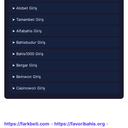
➤ Alobet Giriş
➤ Tamambet Giriş
➤ Alfabahis Giriş
➤ Bahisbudur Giriş
➤ Bahis1000 Giriş
➤ Betgar Giriş
➤ Beinwon Giriş
➤ Casinowon Giriş
https://farkbeti.com
-
https://favoribahis.org
-