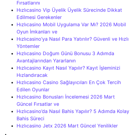
Fırsatlarını
Hızlıcasino Vip Üyelik Üyelik Sürecinde Dikkat
Edilmesi Gerekenler
Hızlıcasino Mobil Uygulama Var Mı? 2026 Mobil
Oyun İmkanları ve
Hızlıcasino’ya Nasıl Para Yatırılır? Güvenli ve Hızlı
Yöntemler
Hızlıcasino Doğum Günü Bonusu 3 Adımda
Avantajlarından Yararlanın
Hızlıcasino Kayıt Nasıl Yapılır? Kayıt İşleminizi
Hızlandıracak
Hızlıcasino Casino Sağlayıcıları En Çok Tercih
Edilen Oyunlar
Hızlıcasino Bonusları İncelemesi 2026 Mart
Güncel Fırsatlar ve
Hızlıcasino’da Nasıl Bahis Yapılır? 5 Adımda Kolay
Bahis Süreci
Hızlıcasino Jetx 2026 Mart Güncel Yenilikler