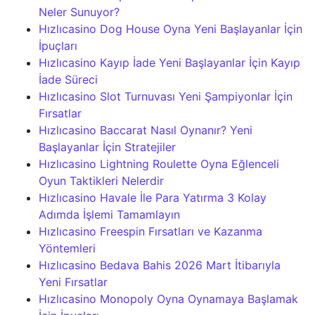
Neler Sunuyor?
Hızlıcasino Dog House Oyna Yeni Başlayanlar İçin
İpuçları
Hızlıcasino Kayıp İade Yeni Başlayanlar İçin Kayıp
İade Süreci
Hızlıcasino Slot Turnuvası Yeni Şampiyonlar İçin
Fırsatlar
Hızlıcasino Baccarat Nasıl Oynanır? Yeni
Başlayanlar İçin Stratejiler
Hızlıcasino Lightning Roulette Oyna Eğlenceli
Oyun Taktikleri Nelerdir
Hızlıcasino Havale İle Para Yatırma 3 Kolay
Adımda İşlemi Tamamlayın
Hızlıcasino Freespin Fırsatları ve Kazanma
Yöntemleri
Hızlıcasino Bedava Bahis 2026 Mart İtibarıyla
Yeni Fırsatlar
Hızlıcasino Monopoly Oyna Oynamaya Başlamak