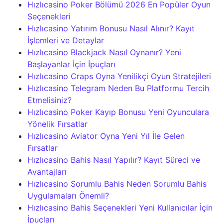
Hızlıcasino Poker Bölümü 2026 En Popüler Oyun
Seçenekleri
Hızlıcasino Yatırım Bonusu Nasıl Alınır? Kayıt
İşlemleri ve Detaylar
Hızlıcasino Blackjack Nasıl Oynanır? Yeni
Başlayanlar İçin İpuçları
Hızlıcasino Craps Oyna Yenilikçi Oyun Stratejileri
Hızlıcasino Telegram Neden Bu Platformu Tercih
Etmelisiniz?
Hızlıcasino Poker Kayıp Bonusu Yeni Oyunculara
Yönelik Fırsatlar
Hızlıcasino Aviator Oyna Yeni Yıl İle Gelen
Fırsatlar
Hızlıcasino Bahis Nasıl Yapılır? Kayıt Süreci ve
Avantajları
Hızlıcasino Sorumlu Bahis Neden Sorumlu Bahis
Uygulamaları Önemli?
Hızlıcasino Bahis Seçenekleri Yeni Kullanıcılar İçin
İpuçları