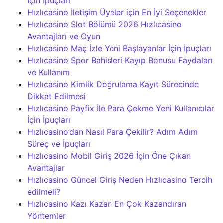
İçin İpuçları
Hızlıcasino İletişim Üyeler için En İyi Seçenekler
Hızlıcasino Slot Bölümü 2026 Hızlıcasino
Avantajları ve Oyun
Hızlıcasino Maç İzle Yeni Başlayanlar İçin İpuçları
Hızlıcasino Spor Bahisleri Kayıp Bonusu Faydaları
ve Kullanım
Hızlıcasino Kimlik Doğrulama Kayıt Sürecinde
Dikkat Edilmesi
Hızlıcasino Payfix İle Para Çekme Yeni Kullanıcılar
İçin İpuçları
Hızlıcasino’dan Nasıl Para Çekilir? Adım Adım
Süreç ve İpuçları
Hızlıcasino Mobil Giriş 2026 İçin Öne Çıkan
Avantajlar
Hızlıcasino Güncel Giriş Neden Hızlıcasino Tercih
edilmeli?
Hızlıcasino Kazı Kazan En Çok Kazandıran
Yöntemler