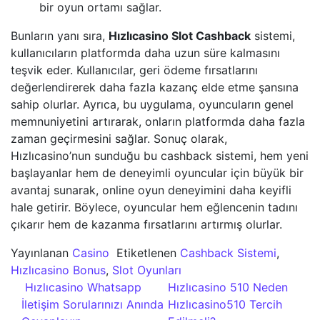
bir oyun ortamı sağlar.
Bunların yanı sıra,
Hızlıcasino Slot Cashback
sistemi,
kullanıcıların platformda daha uzun süre kalmasını
teşvik eder. Kullanıcılar, geri ödeme fırsatlarını
değerlendirerek daha fazla kazanç elde etme şansına
sahip olurlar. Ayrıca, bu uygulama, oyuncuların genel
memnuniyetini artırarak, onların platformda daha fazla
zaman geçirmesini sağlar. Sonuç olarak,
Hızlıcasino’nun sunduğu bu cashback sistemi, hem yeni
başlayanlar hem de deneyimli oyuncular için büyük bir
avantaj sunarak, online oyun deneyimini daha keyifli
hale getirir. Böylece, oyuncular hem eğlencenin tadını
çıkarır hem de kazanma fırsatlarını artırmış olurlar.
Yayınlanan
Casino
Etiketlenen
Cashback Sistemi
,
Hızlıcasino Bonus
,
Slot Oyunları
Yazı dolaşımı
Hızlıcasino Whatsapp
Hızlıcasino 510 Neden
İletişim Sorularınızı Anında
Hızlıcasino510 Tercih