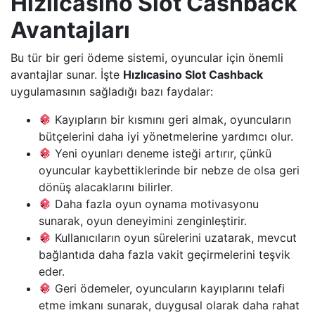
Hızlıcasino Slot Cashback
Avantajları
Bu tür bir geri ödeme sistemi, oyuncular için önemli
avantajlar sunar. İşte
Hızlıcasino Slot Cashback
uygulamasının sağladığı bazı faydalar:
Kayıpların bir kısmını geri almak, oyuncuların
bütçelerini daha iyi yönetmelerine yardımcı olur.
Yeni oyunları deneme isteği artırır, çünkü
oyuncular kaybettiklerinde bir nebze de olsa geri
dönüş alacaklarını bilirler.
Daha fazla oyun oynama motivasyonu
sunarak, oyun deneyimini zenginleştirir.
Kullanıcıların oyun sürelerini uzatarak, mevcut
bağlantıda daha fazla vakit geçirmelerini teşvik
eder.
Geri ödemeler, oyuncuların kayıplarını telafi
etme imkanı sunarak, duygusal olarak daha rahat