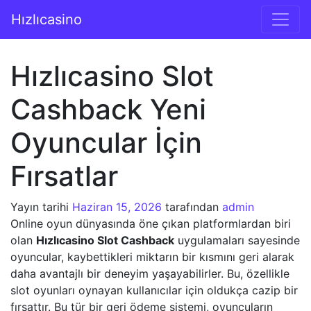
İçeriğe geç
Hızlıcasino
Ana gezinti
Hızlıcasino Slot
Cashback Yeni
Oyuncular İçin
Fırsatlar
Yayın tarihi
Haziran 15, 2026
tarafından
admin
Online oyun dünyasında öne çıkan platformlardan biri
olan
Hızlıcasino Slot Cashback
uygulamaları sayesinde
oyuncular, kaybettikleri miktarın bir kısmını geri alarak
daha avantajlı bir deneyim yaşayabilirler. Bu, özellikle
slot oyunları oynayan kullanıcılar için oldukça cazip bir
fırsattır. Bu tür bir geri ödeme sistemi, oyuncuların