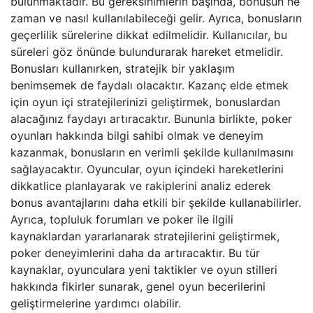
bulunmaktadır. Bu gereksinimlerin başında, bonusun ne
zaman ve nasıl kullanılabileceği gelir. Ayrıca, bonusların
geçerlilik sürelerine dikkat edilmelidir. Kullanıcılar, bu
süreleri göz önünde bulundurarak hareket etmelidir.
Bonusları kullanırken, stratejik bir yaklaşım
benimsemek de faydalı olacaktır. Kazanç elde etmek
için oyun içi stratejilerinizi geliştirmek, bonuslardan
alacağınız faydayı artıracaktır. Bununla birlikte, poker
oyunları hakkında bilgi sahibi olmak ve deneyim
kazanmak, bonusların en verimli şekilde kullanılmasını
sağlayacaktır. Oyuncular, oyun içindeki hareketlerini
dikkatlice planlayarak ve rakiplerini analiz ederek
bonus avantajlarını daha etkili bir şekilde kullanabilirler.
Ayrıca, topluluk forumları ve poker ile ilgili
kaynaklardan yararlanarak stratejilerini geliştirmek,
poker deneyimlerini daha da artıracaktır. Bu tür
kaynaklar, oyunculara yeni taktikler ve oyun stilleri
hakkında fikirler sunarak, genel oyun becerilerini
geliştirmelerine yardımcı olabilir.