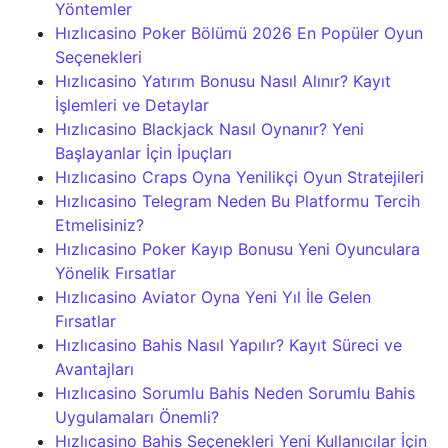
Yöntemler
Hızlıcasino Poker Bölümü 2026 En Popüler Oyun
Seçenekleri
Hızlıcasino Yatırım Bonusu Nasıl Alınır? Kayıt
İşlemleri ve Detaylar
Hızlıcasino Blackjack Nasıl Oynanır? Yeni
Başlayanlar İçin İpuçları
Hızlıcasino Craps Oyna Yenilikçi Oyun Stratejileri
Hızlıcasino Telegram Neden Bu Platformu Tercih
Etmelisiniz?
Hızlıcasino Poker Kayıp Bonusu Yeni Oyunculara
Yönelik Fırsatlar
Hızlıcasino Aviator Oyna Yeni Yıl İle Gelen
Fırsatlar
Hızlıcasino Bahis Nasıl Yapılır? Kayıt Süreci ve
Avantajları
Hızlıcasino Sorumlu Bahis Neden Sorumlu Bahis
Uygulamaları Önemli?
Hızlıcasino Bahis Seçenekleri Yeni Kullanıcılar İçin