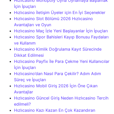
Hızlıcasino Monopoly Oyna Oynamaya Başlamak
İçin İpuçları
Hızlıcasino İletişim Üyeler için En İyi Seçenekler
Hızlıcasino Slot Bölümü 2026 Hızlıcasino
Avantajları ve Oyun
Hızlıcasino Maç İzle Yeni Başlayanlar İçin İpuçları
Hızlıcasino Spor Bahisleri Kayıp Bonusu Faydaları
ve Kullanım
Hızlıcasino Kimlik Doğrulama Kayıt Sürecinde
Dikkat Edilmesi
Hızlıcasino Payfix İle Para Çekme Yeni Kullanıcılar
İçin İpuçları
Hızlıcasino’dan Nasıl Para Çekilir? Adım Adım
Süreç ve İpuçları
Hızlıcasino Mobil Giriş 2026 İçin Öne Çıkan
Avantajlar
Hızlıcasino Güncel Giriş Neden Hızlıcasino Tercih
edilmeli?
Hızlıcasino Kazı Kazan En Çok Kazandıran