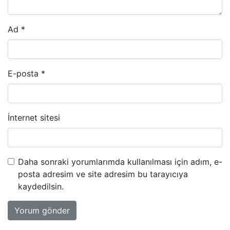
Ad
*
E-posta
*
İnternet sitesi
Daha sonraki yorumlarımda kullanılması için adım, e-
posta adresim ve site adresim bu tarayıcıya
kaydedilsin.