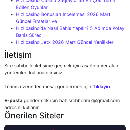
Hızlıcasino Casino Sağlayıcıları En Çok Tercih
Edilen Oyunlar
Hızlıcasino Bonusları İncelemesi 2026 Mart
Güncel Fırsatlar ve
Hızlıcasino’da Nasıl Bahis Yapılır? 5 Adımda Kolay
Bahis Süreci
Hızlıcasino Jetx 2026 Mart Güncel Yenilikler
İletişim
Site sahibi ile iletişime geçmek için aşağıda yer alan
yöntemleri kullanabilirsiniz.
Teams üzerinden mesaj göndermek için
Tıklayın
E-posta
göndermek için
bahisrehberim7@gmail.com
adresini kullanın.
Önerilen Siteler