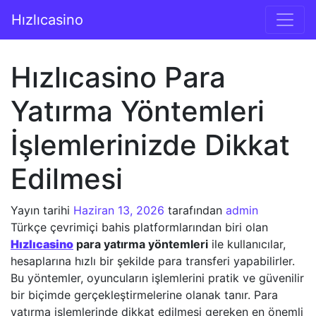
İçeriğe geç
Hızlıcasino
Ana gezinti
Hızlıcasino Para
Yatırma Yöntemleri
İşlemlerinizde Dikkat
Edilmesi
Yayın tarihi
Haziran 13, 2026
tarafından
admin
Türkçe çevrimiçi bahis platformlarından biri olan
Hızlıcasino
para yatırma yöntemleri
ile kullanıcılar,
hesaplarına hızlı bir şekilde para transferi yapabilirler.
Bu yöntemler, oyuncuların işlemlerini pratik ve güvenilir
bir biçimde gerçekleştirmelerine olanak tanır. Para
yatırma işlemlerinde dikkat edilmesi gereken en önemli