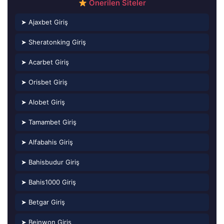
Önerilen Siteler
➤ Ajaxbet Giriş
➤ Sheratonking Giriş
➤ Acarbet Giriş
➤ Orisbet Giriş
➤ Alobet Giriş
➤ Tamambet Giriş
➤ Alfabahis Giriş
➤ Bahisbudur Giriş
➤ Bahis1000 Giriş
➤ Betgar Giriş
➤ Beinwon Giriş