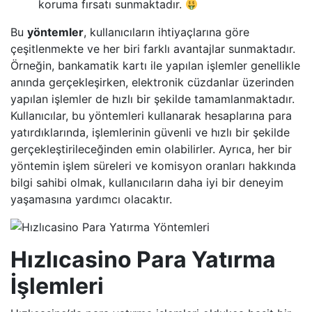
koruma fırsatı sunmaktadır.
Bu
yöntemler
, kullanıcıların ihtiyaçlarına göre
çeşitlenmekte ve her biri farklı avantajlar sunmaktadır.
Örneğin, bankamatik kartı ile yapılan işlemler genellikle
anında gerçekleşirken, elektronik cüzdanlar üzerinden
yapılan işlemler de hızlı bir şekilde tamamlanmaktadır.
Kullanıcılar, bu yöntemleri kullanarak hesaplarına para
yatırdıklarında, işlemlerinin güvenli ve hızlı bir şekilde
gerçekleştirileceğinden emin olabilirler. Ayrıca, her bir
yöntemin işlem süreleri ve komisyon oranları hakkında
bilgi sahibi olmak, kullanıcıların daha iyi bir deneyim
yaşamasına yardımcı olacaktır.
Hızlıcasino Para Yatırma
İşlemleri