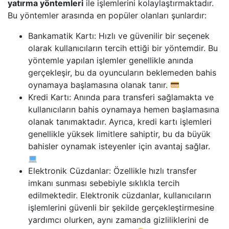
yatırma yöntemleri
ile işlemlerini kolaylaştırmaktadır.
Bu yöntemler arasında en popüler olanları şunlardır:
Bankamatik Kartı: Hızlı ve güvenilir bir seçenek
olarak kullanıcıların tercih ettiği bir yöntemdir. Bu
yöntemle yapılan işlemler genellikle anında
gerçekleşir, bu da oyuncuların beklemeden bahis
oynamaya başlamasına olanak tanır.
Kredi Kartı: Anında para transferi sağlamakta ve
kullanıcıların bahis oynamaya hemen başlamasına
olanak tanımaktadır. Ayrıca, kredi kartı işlemleri
genellikle yüksek limitlere sahiptir, bu da büyük
bahisler oynamak isteyenler için avantaj sağlar.
Elektronik Cüzdanlar: Özellikle hızlı transfer
imkanı sunması sebebiyle sıklıkla tercih
edilmektedir. Elektronik cüzdanlar, kullanıcıların
işlemlerini güvenli bir şekilde gerçekleştirmesine
yardımcı olurken, aynı zamanda gizliliklerini de