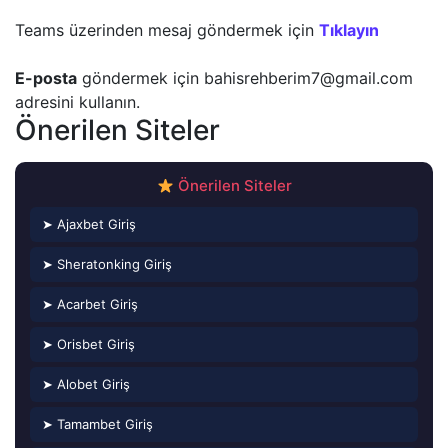
Teams üzerinden mesaj göndermek için
Tıklayın
E-posta
göndermek için
bahisrehberim7@gmail.com
adresini kullanın.
Önerilen Siteler
Önerilen Siteler
➤ Ajaxbet Giriş
➤ Sheratonking Giriş
➤ Acarbet Giriş
➤ Orisbet Giriş
➤ Alobet Giriş
➤ Tamambet Giriş