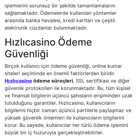
işlemlerini sorunsuz bir şekilde tamamlamalarını
sağlamaktadır. Ödemelerde kullanılan yöntemler
arasında banka havalesi, kredi kartları ve çeşitli
elektronik cüzdanlar bulunmaktadır.
Hızlıcasino Ödeme
Güvenliği
Birçok kullanıcı için ödeme güvenliği, online kumar
siteleri seçiminde en önemli faktörlerden biridir.
Hızlıcasino
ödeme süreçleri
, SSL sertifikası ve diğer
güvenlik protokolleri ile korunmaktadır. Bu, tüm kişisel
ve finansal bilgilerin üçüncü şahısların erişiminden uzak
tutulduğunu garantiler. Hızlıcasino, kullanıcıların
bilgilerini hiçbir zaman üçüncü partilerle paylaşmaz ve
yüksek güvenlik önlemleri ile kullanıcıların bilgilerini
korur. Bu sayede, kullanıcılar her türlü ödeme işlemini
büyük bir iç huzuruyla gerçekleştirebilirler.