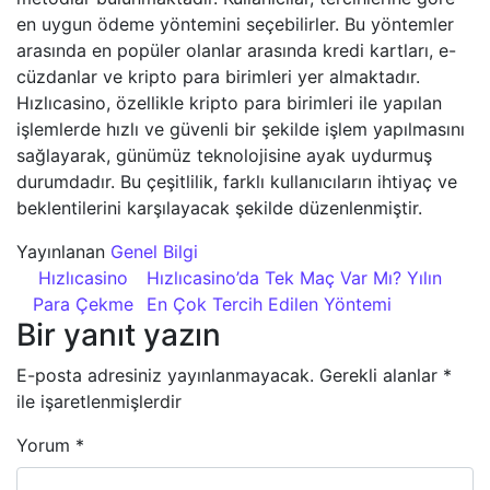
en uygun ödeme yöntemini seçebilirler. Bu yöntemler
arasında en popüler olanlar arasında kredi kartları, e-
cüzdanlar ve kripto para birimleri yer almaktadır.
Hızlıcasino, özellikle kripto para birimleri ile yapılan
işlemlerde hızlı ve güvenli bir şekilde işlem yapılmasını
sağlayarak, günümüz teknolojisine ayak uydurmuş
durumdadır. Bu çeşitlilik, farklı kullanıcıların ihtiyaç ve
beklentilerini karşılayacak şekilde düzenlenmiştir.
Yayınlanan
Genel Bilgi
Yazı dolaşımı
Hızlıcasino
Hızlıcasino’da Tek Maç Var Mı? Yılın
Para Çekme
En Çok Tercih Edilen Yöntemi
Bir yanıt yazın
E-posta adresiniz yayınlanmayacak.
Gerekli alanlar
*
ile işaretlenmişlerdir
Yorum
*