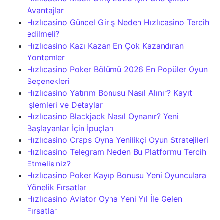
Avantajlar
Hızlıcasino Güncel Giriş Neden Hızlıcasino Tercih
edilmeli?
Hızlıcasino Kazı Kazan En Çok Kazandıran
Yöntemler
Hızlıcasino Poker Bölümü 2026 En Popüler Oyun
Seçenekleri
Hızlıcasino Yatırım Bonusu Nasıl Alınır? Kayıt
İşlemleri ve Detaylar
Hızlıcasino Blackjack Nasıl Oynanır? Yeni
Başlayanlar İçin İpuçları
Hızlıcasino Craps Oyna Yenilikçi Oyun Stratejileri
Hızlıcasino Telegram Neden Bu Platformu Tercih
Etmelisiniz?
Hızlıcasino Poker Kayıp Bonusu Yeni Oyunculara
Yönelik Fırsatlar
Hızlıcasino Aviator Oyna Yeni Yıl İle Gelen
Fırsatlar