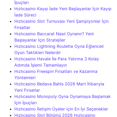
İpuçları
Hızlıcasino Kayıp İade Yeni Başlayanlar İçin Kayıp
İade Süreci
Hızlıcasino Slot Turnuvası Yeni Şampiyonlar İçin
Fırsatlar
Hızlıcasino Baccarat Nasıl Oynanır? Yeni
Başlayanlar İçin Stratejiler
Hızlıcasino Lightning Roulette Oyna Eğlenceli
Oyun Taktikleri Nelerdir
Hızlıcasino Havale İle Para Yatırma 3 Kolay
Adımda İşlemi Tamamlayın
Hızlıcasino Freespin Fırsatları ve Kazanma
Yöntemleri
Hızlıcasino Bedava Bahis 2026 Mart İtibarıyla
Yeni Fırsatlar
Hızlıcasino Monopoly Oyna Oynamaya Başlamak
İçin İpuçları
Hızlıcasino İletişim Üyeler için En İyi Seçenekler
Hızlıcasino Slot Bölümü 2026 Hızlıcasino