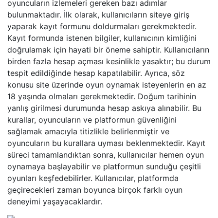
oyuncuların izlemeleri gereken bazı adımlar
bulunmaktadır. İlk olarak, kullanıcıların siteye giriş
yaparak kayıt formunu doldurmaları gerekmektedir.
Kayıt formunda istenen bilgiler, kullanıcının kimliğini
doğrulamak için hayati bir öneme sahiptir. Kullanıcıların
birden fazla hesap açması kesinlikle yasaktır; bu durum
tespit edildiğinde hesap kapatılabilir. Ayrıca, söz
konusu site üzerinde oyun oynamak isteyenlerin en az
18 yaşında olmaları gerekmektedir. Doğum tarihinin
yanlış girilmesi durumunda hesap askıya alınabilir. Bu
kurallar, oyuncuların ve platformun güvenliğini
sağlamak amacıyla titizlikle belirlenmiştir ve
oyuncuların bu kurallara uyması beklenmektedir. Kayıt
süreci tamamlandıktan sonra, kullanıcılar hemen oyun
oynamaya başlayabilir ve platformun sunduğu çeşitli
oyunları keşfedebilirler. Kullanıcılar, platformda
geçirecekleri zaman boyunca birçok farklı oyun
deneyimi yaşayacaklardır.