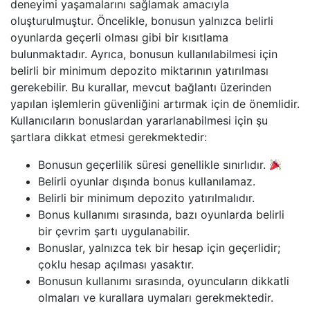
deneyimi yaşamalarını sağlamak amacıyla
oluşturulmuştur. Öncelikle, bonusun yalnızca belirli
oyunlarda geçerli olması gibi bir kısıtlama
bulunmaktadır. Ayrıca, bonusun kullanılabilmesi için
belirli bir minimum depozito miktarının yatırılması
gerekebilir. Bu kurallar, mevcut bağlantı üzerinden
yapılan işlemlerin güvenliğini artırmak için de önemlidir.
Kullanıcıların bonuslardan yararlanabilmesi için şu
şartlara dikkat etmesi gerekmektedir:
Bonusun geçerlilik süresi genellikle sınırlıdır.
Belirli oyunlar dışında bonus kullanılamaz.
Belirli bir minimum depozito yatırılmalıdır.
Bonus kullanımı sırasında, bazı oyunlarda belirli
bir çevrim şartı uygulanabilir.
Bonuslar, yalnızca tek bir hesap için geçerlidir;
çoklu hesap açılması yasaktır.
Bonusun kullanımı sırasında, oyuncuların dikkatli
olmaları ve kurallara uymaları gerekmektedir.