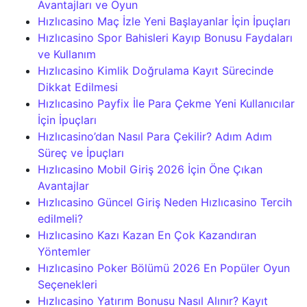
Avantajları ve Oyun
Hızlıcasino Maç İzle Yeni Başlayanlar İçin İpuçları
Hızlıcasino Spor Bahisleri Kayıp Bonusu Faydaları
ve Kullanım
Hızlıcasino Kimlik Doğrulama Kayıt Sürecinde
Dikkat Edilmesi
Hızlıcasino Payfix İle Para Çekme Yeni Kullanıcılar
İçin İpuçları
Hızlıcasino’dan Nasıl Para Çekilir? Adım Adım
Süreç ve İpuçları
Hızlıcasino Mobil Giriş 2026 İçin Öne Çıkan
Avantajlar
Hızlıcasino Güncel Giriş Neden Hızlıcasino Tercih
edilmeli?
Hızlıcasino Kazı Kazan En Çok Kazandıran
Yöntemler
Hızlıcasino Poker Bölümü 2026 En Popüler Oyun
Seçenekleri
Hızlıcasino Yatırım Bonusu Nasıl Alınır? Kayıt