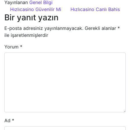
Yayınlanan
Genel Bilgi
Yazı dolaşımı
Hızlıcasino Güvenilir Mi
Hızlıcasino Canlı Bahis
Bir yanıt yazın
E-posta adresiniz yayınlanmayacak.
Gerekli alanlar
*
ile işaretlenmişlerdir
Yorum
*
Ad
*