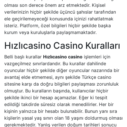
olması son derece önem arz etmektedir. Kişisel
verilerinizin hiçbir şekilde üçüncü şahıslar tarafından
ele geçirilemeyeceği konusunda içinizi rahatlatmak
isteriz. Platform, özel bilgileri hiçbir şekilde başka
kurum veya kuruluşlarla paylaşmamaktadır.
Hızlıcasino Casino Kuralları
Belli başlı kurallar
Hızlıcasino casino
işlemleri için
vazgeçilmez sınırlardandır. Bu kurallar dahilinde
oyuncular hiçbir şekilde diğer oyuncular nazarında bir
avantaj elde etmemesi, aynı şekilde Türkçe casino
sitesine karşı da doğru bilgileri paylaşması zorunluluk
olmuştur. Bu kuralların başında, kullanıcılar hiçbir
şekilde ikinci bir hesap açamazlar. Eğer ki tespit
edildiği takdirde süresiz olarak menedilirler. Her bir
kişinin yalnızca bir hesabı bulunabilir. Bunun yanı sıra
kişilerin yasal yaş sınırı olan 18 yaşını doldurmuş olması
gerekmektedir. Yanlış verilen doğum tarihleri sonucu