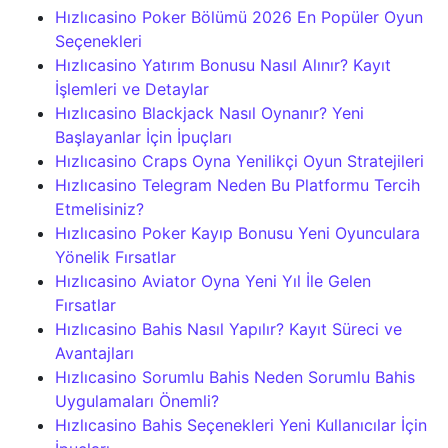
Hızlıcasino Poker Bölümü 2026 En Popüler Oyun
Seçenekleri
Hızlıcasino Yatırım Bonusu Nasıl Alınır? Kayıt
İşlemleri ve Detaylar
Hızlıcasino Blackjack Nasıl Oynanır? Yeni
Başlayanlar İçin İpuçları
Hızlıcasino Craps Oyna Yenilikçi Oyun Stratejileri
Hızlıcasino Telegram Neden Bu Platformu Tercih
Etmelisiniz?
Hızlıcasino Poker Kayıp Bonusu Yeni Oyunculara
Yönelik Fırsatlar
Hızlıcasino Aviator Oyna Yeni Yıl İle Gelen
Fırsatlar
Hızlıcasino Bahis Nasıl Yapılır? Kayıt Süreci ve
Avantajları
Hızlıcasino Sorumlu Bahis Neden Sorumlu Bahis
Uygulamaları Önemli?
Hızlıcasino Bahis Seçenekleri Yeni Kullanıcılar İçin