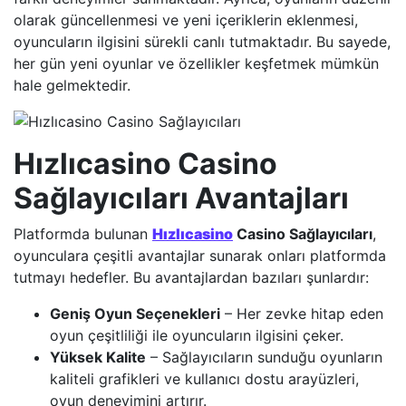
olarak güncellenmesi ve yeni içeriklerin eklenmesi,
oyuncuların ilgisini sürekli canlı tutmaktadır. Bu sayede,
her gün yeni oyunlar ve özellikler keşfetmek mümkün
hale gelmektedir.
Hızlıcasino Casino
Sağlayıcıları Avantajları
Platformda bulunan
Hızlıcasino
Casino Sağlayıcıları
,
oyunculara çeşitli avantajlar sunarak onları platformda
tutmayı hedefler. Bu avantajlardan bazıları şunlardır:
Geniş Oyun Seçenekleri
– Her zevke hitap eden
oyun çeşitliliği ile oyuncuların ilgisini çeker.
Yüksek Kalite
– Sağlayıcıların sunduğu oyunların
kaliteli grafikleri ve kullanıcı dostu arayüzleri,
oyun deneyimini artırır.