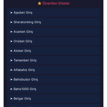
Önerilen Siteler
➤ Ajaxbet Giriş
➤ Sheratonking Giriş
➤ Acarbet Giriş
➤ Orisbet Giriş
➤ Alobet Giriş
➤ Tamambet Giriş
➤ Alfabahis Giriş
➤ Bahisbudur Giriş
➤ Bahis1000 Giriş
➤ Betgar Giriş