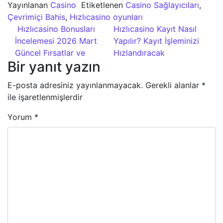
Yayınlanan
Casino
Etiketlenen
Casino Sağlayıcıları
,
Çevrimiçi Bahis
,
Hızlıcasino oyunları
Yazı dolaşımı
Hızlıcasino Bonusları
Hızlıcasino Kayıt Nasıl
İncelemesi 2026 Mart
Yapılır? Kayıt İşleminizi
Güncel Fırsatlar ve
Hızlandıracak
Bir yanıt yazın
E-posta adresiniz yayınlanmayacak.
Gerekli alanlar
*
ile işaretlenmişlerdir
Yorum
*