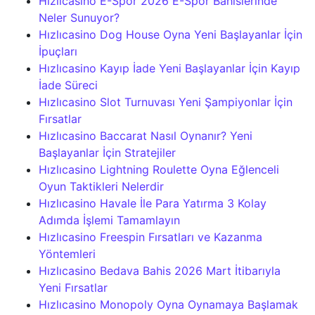
Hızlıcasino E-Spor 2026 E-Spor Bahislerinde
Neler Sunuyor?
Hızlıcasino Dog House Oyna Yeni Başlayanlar İçin
İpuçları
Hızlıcasino Kayıp İade Yeni Başlayanlar İçin Kayıp
İade Süreci
Hızlıcasino Slot Turnuvası Yeni Şampiyonlar İçin
Fırsatlar
Hızlıcasino Baccarat Nasıl Oynanır? Yeni
Başlayanlar İçin Stratejiler
Hızlıcasino Lightning Roulette Oyna Eğlenceli
Oyun Taktikleri Nelerdir
Hızlıcasino Havale İle Para Yatırma 3 Kolay
Adımda İşlemi Tamamlayın
Hızlıcasino Freespin Fırsatları ve Kazanma
Yöntemleri
Hızlıcasino Bedava Bahis 2026 Mart İtibarıyla
Yeni Fırsatlar
Hızlıcasino Monopoly Oyna Oynamaya Başlamak